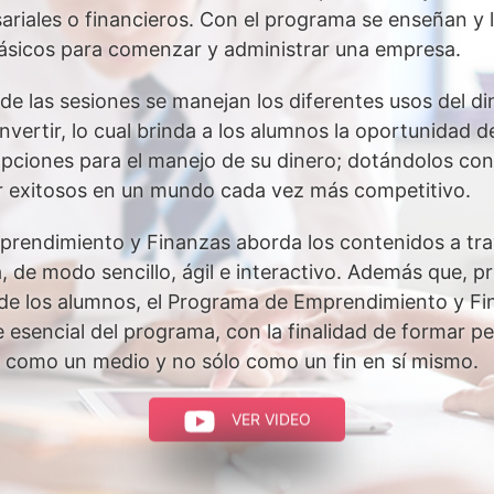
riales o financieros. Con el programa se enseñan y ll
ásicos para comenzar y administrar una empresa.
 de las sesiones se manejan los diferentes usos del d
nvertir, lo cual brinda a los alumnos la oportunidad de
 opciones para el manejo de su dinero; dotándolos co
r exitosos en un mundo cada vez más competitivo.
rendimiento y Finanzas aborda los contenidos a tra
a, de modo sencillo, ágil e interactivo. Además que, 
l de los alumnos, el Programa de Emprendimiento y Fi
 esencial del programa, con la finalidad de formar 
ro como un medio y no sólo como un fin en sí mismo.
VER VIDEO